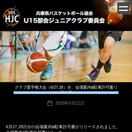
クラブ選手権大会（6/27,28）分、会場案内&駐車許可書リ
リース
2026年6月22日
投
稿
日
6月27,28日分の会場案内&駐車許可書がリリースされました。